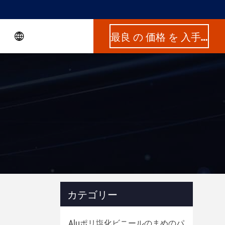
最良 の 価格 を 入手 する
カテゴリー
Aluポリ塩化ビニールのまめのパ