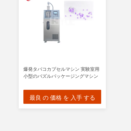
爆発タバコカプセルマシン 実験室用
小型のバズルパッケージングマシン
最良 の 価格 を 入手 する