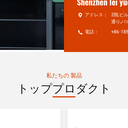
Shenzhen lei y
アドレス：
2階,ビ
通り,バ
電話：
+86-18
私たちの 製品
トッププロダクト