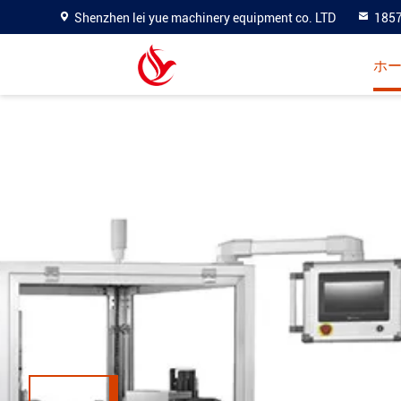
Shenzhen lei yue machinery equipment co. LTD
185
ホ