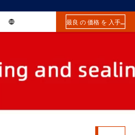
最良 の 価格 を 入手 する