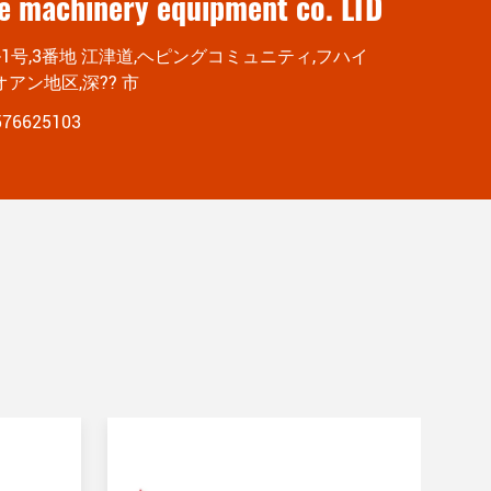
ue machinery equipment co. LTD
ル1号,3番地 江津道,ヘピングコミュニティ,フハイ
オアン地区,深?? 市
576625103