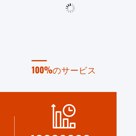
100%のサービス
ロセス
卸売品と小型のパッケージは
て 製造
FOB,CIF,DDU,DDPです 心配事項の
最善の解決策を 見つけられるよう
にしましょう.