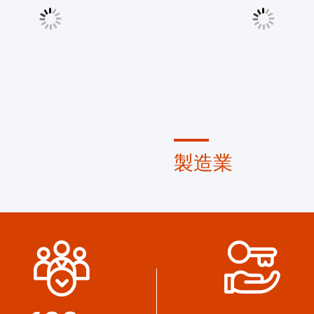
製造業
な設計チームと 先進的な機
先進的な自動機械 厳格なプ
ークショップ 必要な製品を
制御システム 電気端末を全
るために協力することができ
できます