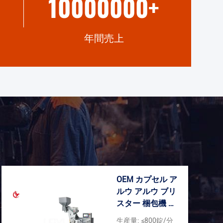
10000000
+
年間売上
OEM カプセル ア
ルウ アルウ ブリ
スター 梱包機 完
全自動
生産量: ≤800錠/分