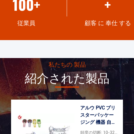
100
+
+
従業員
顧客 に 奉仕 する
私たちの 製品
紹介された製品
アルウ PVC ブリ
スターパッケー
ジング 機器 自動
ブリスター カー
頻度の切断: 10-32times/min