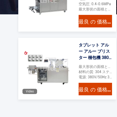
空気圧: 0.4-0.6MPa
最大形状の面積と深さ: 110*70*14mm
最良 の 価格 を 入手 する
タブレット アル
ー アルー ブリス
ター 梱包機 380V
50Hz 3.8KW
最大形状の面積と深さ: 140*110*14mm
材料の質: 304 ステンレス
電源: 380V/50Hz 3.8KW
最良 の 価格 を 入手 する
Video