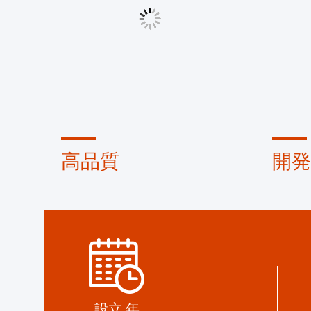
高品質
開発
信頼証券 信用チェック RoSH サプ
専門的
ライヤーの能力評価 企業には厳格
械のワ
な品質管理システムと 専門的なテ
開発す
ストラボがあります
ます.
設立 年