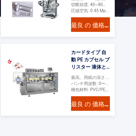
切断頻度: 40~80回/分
圧縮空気: 0.45 Mpa ≥0.2m3/min
最良 の 価格 を 入手 する
カードタイプ 自
動 PE カプセル ブ
リスター 液体と
クリームを詰め
最高。用紙の深さ: 12mm
るための梱包機
パンチ周波数: 0〜25回
梱包材料: PVC/PE,PET/PE (0.2-0.4) ×140mm
最良 の 価格 を 入手 する