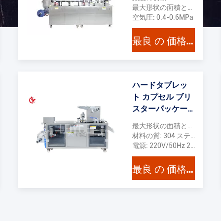
ソル 調整 密封
最大形状の面積と深さ: 240*140*26mm
空気圧: 0.4-0.6MPa
最良 の 価格 を 入手 する
ハードタブレッ
ト カプセル ブリ
スターパッケー
ジング マシン ア
最大形状の面積と深さ: 130*70*14mm
ルミフィルムフ
材料の質: 304 ステンレス
ィルム 熱密封
電源: 220V/50Hz 2.4KW
最良 の 価格 を 入手 する