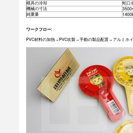
模具の冷却
蛇口
機械の寸法
3500
純重量
1400
ワークフロー:
PVC材料の加熱→PVC吹製→手動の製品配置→アルミ