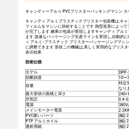
キャンディーアルゥ PVCブリスターパッキングマシン 
キャンディ アルミプラスチックブリスター包装機は,キ
フィルムをマシンに供給することです.熱型造形によってフ
が完了します.糖果の包装が実現しますキャンディ アル
ます.急速なパッケージング生産ラインを実現し,自動的
ィ アルミ-プラスチック ブリスターパッケージングマ
に調整できます.形状この機械は,美しく実用的なブリス
表示効果.
技術仕様:
モデル
DPP-
切断頻度
10〜
特定
容量
なりま
最大形状の面積と深さ
240*
空気圧
0.4-
電源
380V
メインモーター電源
2.2K
PVC硬いパーツ
(幅) 
PTP アルミホイル
(幅) 
透析用紙
(幅) 