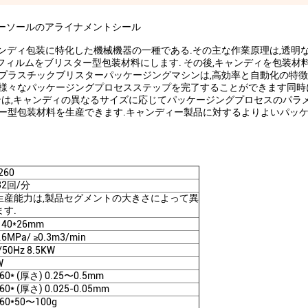
カーソールのアライナメントシール
ャンディ包装に特化した機械機器の一種である.その主な作業原理は,透明
ィルムをブリスター型包装材料にします. その後,キャンディを包装材料
ミプラスチックブリスターパッケージングマシンは,高効率と自動化の特
に様々なパッケージングプロセスステップを完了することができます同時
シンは,キャンディの異なるサイズに応じてパッケージングプロセスのパラ
ター型包装材料を生産できます.キャンディー製品に対するよりよいパッ
260
32回/分
生産能力は,製品セグメントの大きさによって異
す.
140*26mm
0.6MPa/ ≥0.3m3/min
/50Hz 8.5KW
W
260* (厚さ) 0.25〜0.5mm
260* (厚さ) 0.025-0.05mm
260*50〜100g