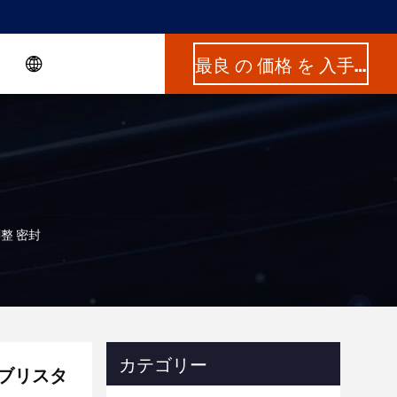
最良 の 価格 を 入手 する
整 密封
カテゴリー
 ブリスタ