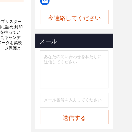
今連絡してください
なブリスター
に詰め,封印
徴を持ってい
に,キャンデ
メール
メータを柔軟
ケージ保護と
送信する