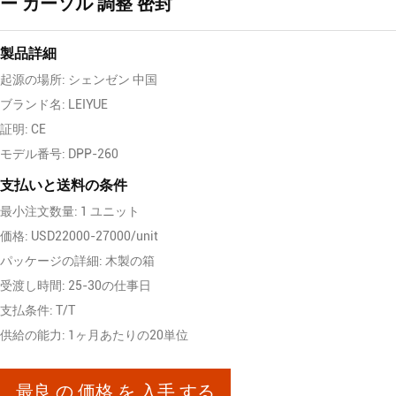
ー カーソル 調整 密封
製品詳細
起源の場所: シェンゼン 中国
ブランド名: LEIYUE
証明: CE
モデル番号: DPP-260
支払いと送料の条件
最小注文数量: 1 ユニット
価格: USD22000-27000/unit
パッケージの詳細: 木製の箱
受渡し時間: 25-30の仕事日
支払条件: T/T
供給の能力: 1ヶ月あたりの20単位
最良 の 価格 を 入手 する