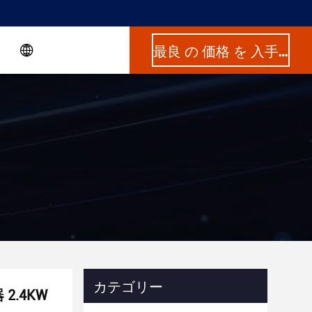
最良 の 価格 を 入手 する
カテゴリー
2.4KW