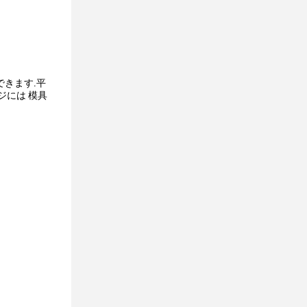
きます.平
ジには 模具