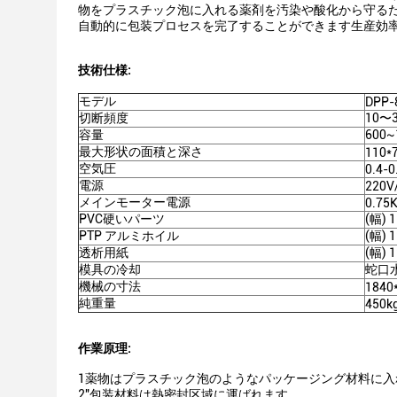
物をプラスチック泡に入れる薬剤を汚染や酸化から守るた
自動的に包装プロセスを完了することができます生産効率
技術仕様:
モデル
DPP-
切断頻度
10〜
容量
600
最大形状の面積と深さ
110*
空気圧
0.4-
電源
220V
メインモーター電源
0.75
PVC硬いパーツ
(幅) 
PTP アルミホイル
(幅) 
透析用紙
(幅) 
模具の冷却
蛇口
機械の寸法
1840
純重量
450k
作業原理:
1薬物はプラスチック泡のようなパッケージング材料に入
2"包装材料は熱密封区域に運ばれます.