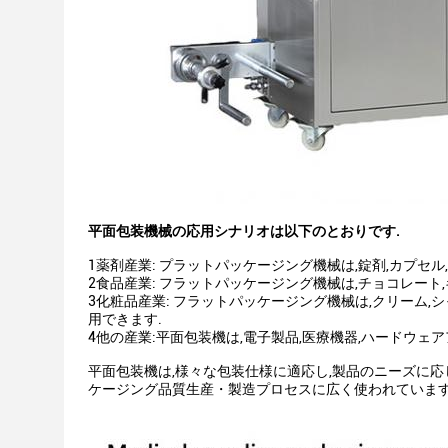
平面包装機械の応用シナリオは以下のとおりです.
1薬剤産業: プラットパッケージング機械は,錠剤,カプセ
2食品産業: フラットパッケージング機械は,チョコレート
3化粧品産業: フラットパッケージング機械は,クリーム
用できます.
4他の産業:平面包装機は,電子製品,医療機器,ハードウ
平面包装機は,様々な包装仕様に適応し,製品のニーズに
ケージング品質生産・製造プロセスに広く使われていま