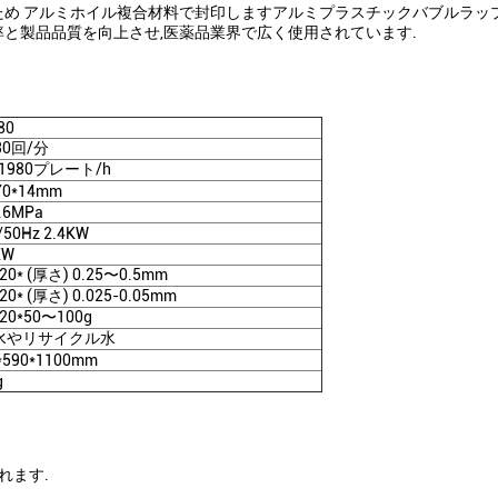
め アルミホイル複合材料で封印しますアルミプラスチックバブルラップ
と製品品質を向上させ,医薬品業界で広く使用されています.
80
30回/分
~1980プレート/h
70*14mm
0.6MPa
/50Hz 2.4KW
KW
120* (厚さ) 0.25〜0.5mm
120* (厚さ) 0.025-0.05mm
120*50〜100g
水やリサイクル水
*590*1100mm
g
れます.