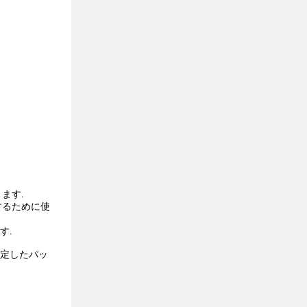
ます.
するために使
す.
安定したパッ