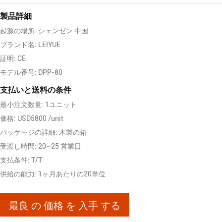
製品詳細
起源の場所: シェンゼン 中国
ブランド名: LEIYUE
証明: CE
モデル番号: DPP-80
支払いと送料の条件
最小注文数量: 1ユニット
価格: USD5800 /unit
パッケージの詳細: 木製の箱
受渡し時間: 20~25 営業日
支払条件: T/T
供給の能力: 1ヶ月あたりの20単位
最良 の 価格 を 入手 する