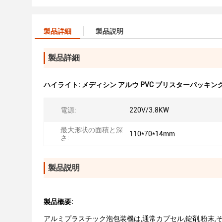
製品詳細
製品説明
製品詳細
ハイライト:
メディシン アルウ PVC ブリスターパッキン
電源:
220V/3.8KW
最大形状の面積と深
110*70*14mm
さ:
製品説明
製品概要:
アルミプラスチック泡包装機は,通常カプセル,錠剤,粉末