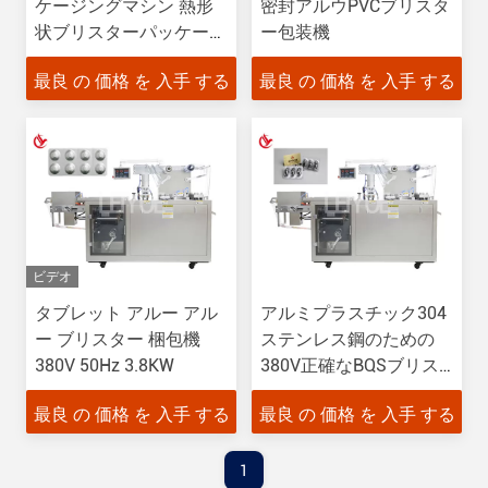
ケージングマシン 熱形
密封アルウPVCブリスタ
状ブリスターパッケージ
ー包装機
ングマシン
最良 の 価格 を 入手 する
最良 の 価格 を 入手 する
ビデオ
タブレット アルー アル
アルミプラスチック304
ー ブリスター 梱包機
ステンレス鋼のための
380V 50Hz 3.8KW
380V正確なBQSブリス
ターマシン
最良 の 価格 を 入手 する
最良 の 価格 を 入手 する
1