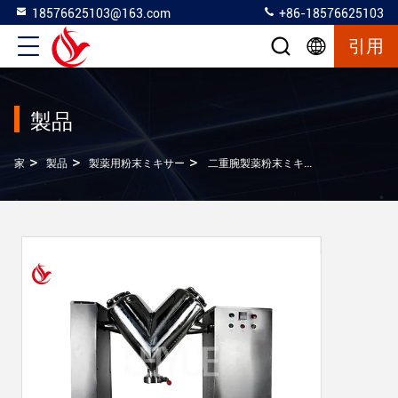
18576625103@163.com
+86-18576625103
引用
製品
>
>
>
家
製品
製薬用粉末ミキサー
二重腕製薬粉末ミキサー V型100L