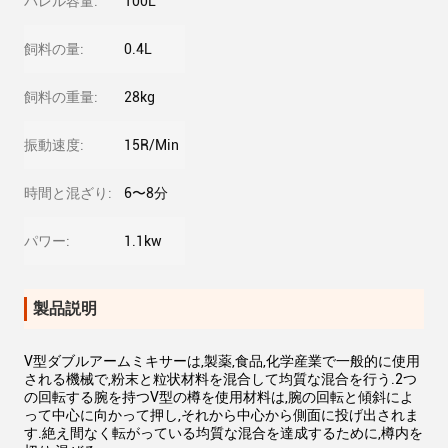
バレル容量:
100L
飼料の量:
0.4L
飼料の重量:
28kg
振動速度:
15R/Min
時間と混ざり:
6〜8分
パワー:
1.1kw
製品説明
V型ダブルアームミキサーは,製薬,食品,化学産業で一般的に使用
される機械で,粉末と粒状材料を混合して均質な混合を行う.2つ
の回転する腕を持つV型の樽を使用材料は,腕の回転と傾斜によ
って中心に向かって押し,それから中心から側面に投げ出されま
す.絶え間なく転がっている均質な混合を達成するために,樽内を