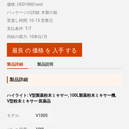
価格: USD1900/unit
パッケージの詳細: 木製の箱
受渡し時間: 10-15 営業日
支払条件: T/T
供給の能力: 10単位/月
最良 の 価格 を 入手 する
製品詳細
製品説明
製品詳細
ハイライト:
V型製薬粉末ミキサー
,
100L製薬粉末ミキサー機
,
V型粉末ミキサー 医薬品
モデル:
V100S