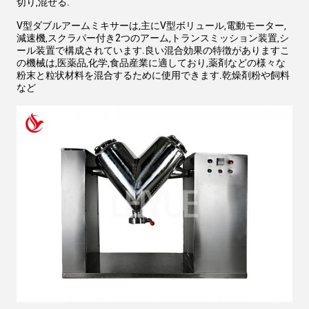
切り,混ぜる.
V型ダブルアームミキサーは,主にV型ボリュール,電動モーター,
減速機,スクラパー付き2つのアーム,トランスミッション装置,シ
ール装置で構成されています.良い混合効果の特徴がありますこ
の機械は,医薬品,化学,食品産業に適しており,薬剤などの様々な
粉末と粒状材料を混合するために使用できます.乾燥剤粉や飼料
など