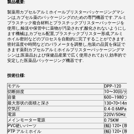
製品概要:
製薬用カプセルアルミホイールブリスターパッケージングマシ
ンは,カプセル薬のパッケージングのための専門機器です.アルミ
プラスチック複合材料とプラスチックブリスターパッケージを
使用し,輸送や保管中に薬物が汚染されず,酸化されないようにし
ます機械は,カプセル配置,プラスチックブリスター形成,アルミ
ホイル密封などのプロセスを自動的に完了することができます.
密封温度や時間などのパラメータを調整し,包装の品質を保証で
きます薬剤カプセルアルミホイルブリスターパッケージングマ
シンは,医薬品および保健品産業で広く使用されており,効率的で
安定した医薬品パッケージング機器です.
技術仕様:
モデル
DPP-120
切断頻度
10〜30回/分
容量
600~1980プレ
最大形状の面積と深さ
130*70*14mm
空気圧
0.4-0.6MPa
電源
220V/50Hz 2.
メインモーター電源
0.75KW
PVC硬いパーツ
(幅) 120* (厚さ
PTP アルミホイル
(幅) 120* (厚さ)