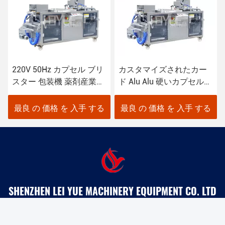
220V 50Hz カプセル ブリ
カスタマイズされたカー
スター 包装機 薬剤産業に
ド Alu Alu 硬いカプセル密
おけるブリスター
封のためのバスターマシ
ン
最良 の 価格 を 入手 する
最良 の 価格 を 入手 する
SHENZHEN LEI YUE MACHINERY EQUIPMENT CO. LTD
18576625103@163.com