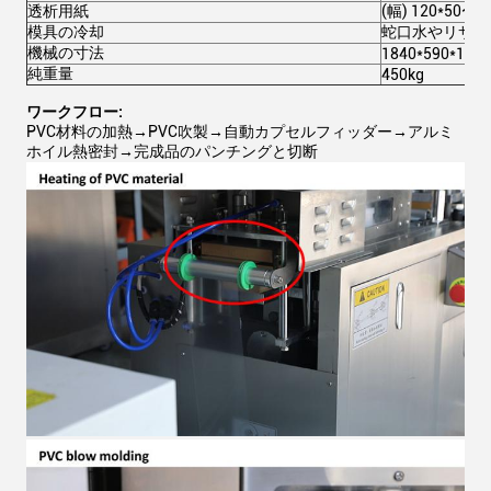
透析用紙
(幅) 120*50〜1
模具の冷却
蛇口水やリサイ
機械の寸法
1840*590*110
純重量
450kg
ワークフロー:
PVC材料の加熱→PVC吹製→自動カプセルフィッダー→アルミ
ホイル熱密封→完成品のパンチングと切断