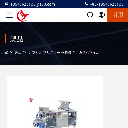
18576625103@163.com
+86-18576625103
引用
製品
>
>
>
家
製品
カプセル ブリスター 梱包機
カスタマイズされたカード Alu Alu 硬いカプセル密封のためのバスターマシン