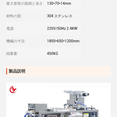
最大形状の面積と深さ:
130*70*14mm
材料の質:
304 ステンレス
電源:
220V/50Hz 2.4KW
機械の寸法:
1850*650*1200mm
純重量:
450KG
製品説明