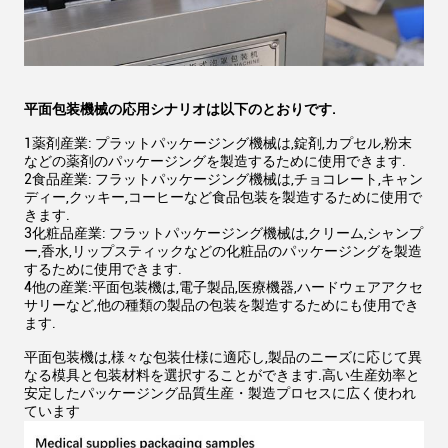
平面包装機械の応用シナリオは以下のとおりです.
1薬剤産業: プラットパッケージング機械は,錠剤,カプセル,粉末
などの薬剤のパッケージングを製造するために使用できます.
2食品産業: フラットパッケージング機械は,チョコレート,キャン
ディー,クッキー,コーヒーなど食品包装を製造するために使用で
きます.
3化粧品産業: フラットパッケージング機械は,クリーム,シャンプ
ー,香水,リップスティックなどの化粧品のパッケージングを製造
するために使用できます.
4他の産業:平面包装機は,電子製品,医療機器,ハードウェアアクセ
サリーなど,他の種類の製品の包装を製造するためにも使用でき
ます.
平面包装機は,様々な包装仕様に適応し,製品のニーズに応じて異
なる模具と包装材料を選択することができます.高い生産効率と
安定したパッケージング品質生産・製造プロセスに広く使われ
ています