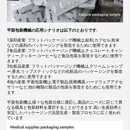
平面包装機械の応用シナリオは以下のとおりです.
1薬剤産業: プラットパッケージング機械は,錠剤,カプセル,粉末
などの薬剤のパッケージングを製造するために使用できます.
2食品産業: フラットパッケージング機械は,チョコレート,キャン
ディー,クッキー,コーヒーなど食品包装を製造するために使用で
きます.
3化粧品産業: フラットパッケージング機械は,クリーム,シャンプ
ー,香水,リップスティックなどの化粧品のパッケージングを製造
するために使用できます.
4他の産業:平面包装機は,電子製品,医療機器,ハードウェアアクセ
サリーなど,他の種類の製品の包装を製造するためにも使用でき
ます.
平面包装機は,様々な包装仕様に適応し,製品のニーズに応じて異
なる模具と包装材料を選択することができます.高い生産効率と
安定したパッケージング品質生産・製造プロセスに広く使われ
ています