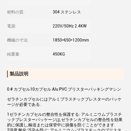
材料の質:
304 ステンレス
電源:
220V/50Hz 2.4KW
機械の寸法:
1850*650*1200mm
純重量:
450KG
製品説明
0 # カプセル10カプセル Alu PVC ブリスターパッキングマシン
ゼラチンカプセルにはアルミプラスチックブレスターのパッケ
ージが必要である.
1ゼラチンカプセルの整合性を保護する: アルミニウムプラスチ
ックブレスターパッケージは,ゼラチンカプセルの整合性を効果
的に保護し,輸送または保管中に損傷を防ぐことができます.
2湿度,酸化,汚染を防ぐ: アルミニウム-プラスチックのブリスタ