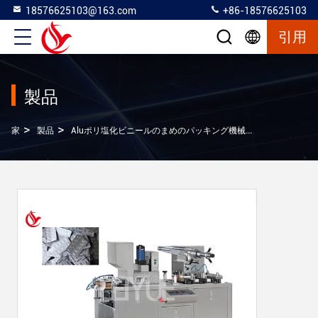
18576625103@163.com
+86-18576625103
引用
製品
>
>
>
家
製品
Aluポリ塩化ビニールのまめのパッキング機械
10 カプセル