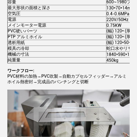
容量
600~1980プレ
最大形状の面積と深さ
130*70*14mm
空気圧
0.4-0.6MPa
電源
220V/50Hz 2.
メインモーター電源
0.75KW
PVC硬いパーツ
(幅) 120* (厚さ
PTP アルミホイル
(幅) 120* (厚さ)
透析用紙
(幅) 120*50〜1
模具の冷却
蛇口水やリサイ
機械の寸法
1840*590*110
純重量
450kg
ワークフロー:
PVC材料の加熱→PVC吹製→自動カプセルフィッダー→アルミ
ホイル熱密封→完成品のパンチングと切断