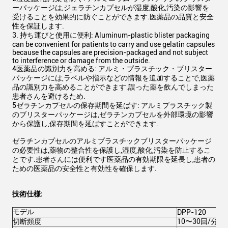
ーパッケージは,ジェラチンカプセルが湿度,酸化,汚染の影響を
受けることを効果的に防ぐことができます.医薬品の品質と安全
性を保証します.
3. 持ち運びと使用に便利: Aluminum-plastic blister packaging
can be convenient for patients to carry and use gelatin capsules
because the capsules are precision-packaged and not subject
to interference or damage from the outside.
4医薬品の識別力を高める: アルミ・プラスチック・ブリスター
パッケージには,ラベルや指示などの情報を追加することで,医薬
品の識別力を高めることができます.誤った薬を飲んでしまった
患者さんを避けるため.
5ゼラチンカプセルの保存期間を延ばす: アルミプラスチック製
のブリスターパッケージは,ゼラチンカプセルを外部環境の影響
から保護し,保存期間を延ばすことができます.
ゼラチンカプセルのアルミプラスチックブリスターパッケージ
の必要性は,薬物の整合性を保護し,湿度,酸化,汚染を防止するこ
とです.患者さんには便利です医薬品の有効期限を延長し,患者の
ための医薬品の安全性と有効性を確保します.
技術仕様:
モデル
DPP-120
切断頻度
10〜30回/分