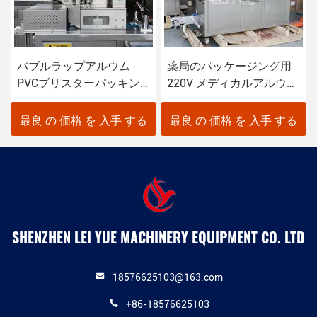
バブルラップアルウム
薬局のパッケージング用
PVCブリスターパッキン
220V メディカルアルウム
グマシン 医薬品用 3.8KW
ブリスターパッケージン
グマシン
最良 の 価格 を 入手 する
最良 の 価格 を 入手 する
SHENZHEN LEI YUE MACHINERY EQUIPMENT CO. LTD
18576625103@163.com
+86-18576625103